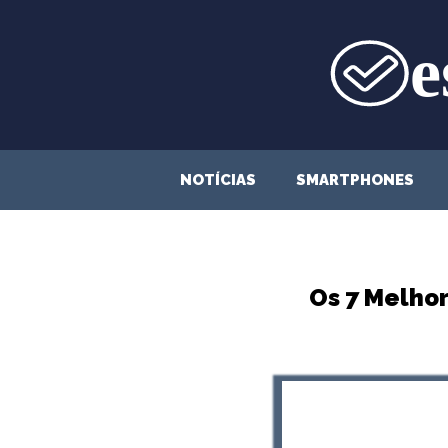
Saltar
para
o
conteúdo
NOTÍCIAS
SMARTPHONES
Os 7 Melho