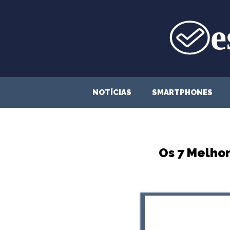
Saltar
para
o
conteúdo
NOTÍCIAS
SMARTPHONES
Os 7 Melho