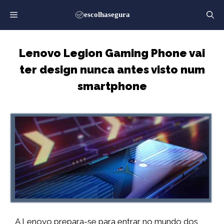
Saltar
para
o
conteúdo
Lenovo Legion Gaming Phone vai
ter design nunca antes visto num
smartphone
A Lenovo prepara-se para entrar no mundo dos