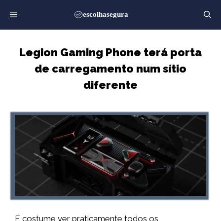
Saltar
para
o
conteúdo
Legion Gaming Phone terá porta
de carregamento num sítio
diferente
É costume ver praticamente todos os