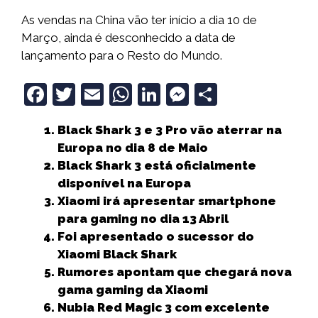
As vendas na China vão ter início a dia 10 de
Março, ainda é desconhecido a data de
lançamento para o Resto do Mundo.
F
T
E
W
Li
M
S
a
w
m
h
n
e
h
Black Shark 3 e 3 Pro vão aterrar na
c
it
ai
a
k
ss
a
Europa no dia 8 de Maio
e
t
l
ts
e
e
r
Black Shark 3 está oficialmente
b
e
A
dI
n
e
disponível na Europa
Xiaomi irá apresentar smartphone
o
r
p
n
g
para gaming no dia 13 Abril
o
p
e
Foi apresentado o sucessor do
k
r
Xiaomi Black Shark
Rumores apontam que chegará nova
gama gaming da Xiaomi
Nubia Red Magic 3 com excelente