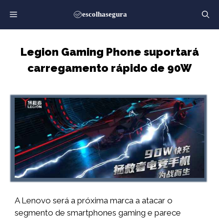
Saltar
para
o
conteúdo
Legion Gaming Phone suportará
carregamento rápido de 90W
A Lenovo será a próxima marca a atacar o
segmento de smartphones gaming e parece