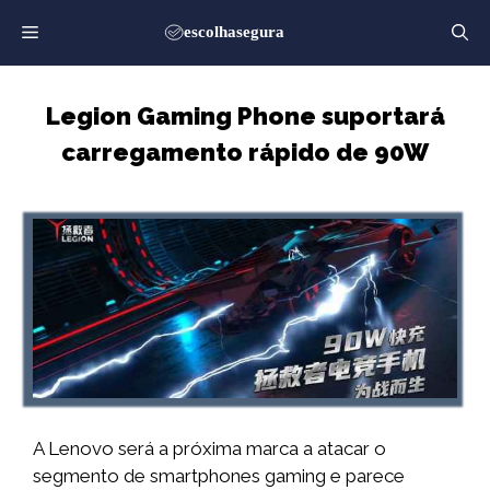
Saltar
para
o
conteúdo
Legion Gaming Phone suportará
carregamento rápido de 90W
A Lenovo será a próxima marca a atacar o
segmento de smartphones gaming e parece